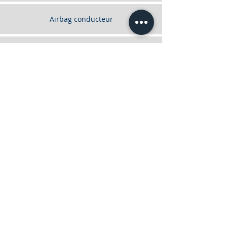
Airbag conducteur
Airbag passager
Airbags latéraux
Alarme
Anti-démarrage
Anti-patinage
Assistant au freinage d'urgence